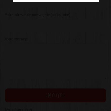
Votre adresse de messagerie (obligatoire)
Votre message
[/vc_column_inner]