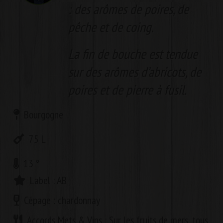
: des arômes de poires, de
pêche et de coing.
La fin de bouche est tendue
sur des arômes d’abricots, de
poires et de pierre à fusil.
Bourgogne
75
L
13
°
Label :
AB
Cépage :
chardonnay
Accords Mets & Vins :
Sur les fruits de mers, tous