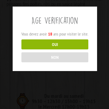
poissons fins poêlés, rôti ou en sauce légère
Age Verification
Vous devez avoir
18
ans pour visiter le site.
OUI
NON
Du mardi au samedi
9h30 – 12h30 / 15h00 – 19h15
le Mercredi 17h00-19h15