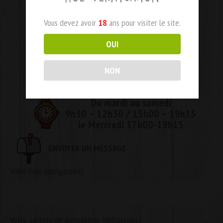
Vous devez avoir
18
ans pour visiter le site.
OUI
NON
Du mardi au samedi
9h30 – 12h30 / 15h00 – 19h15
le Mercredi 17h00-19h15
ENVOYER UN MESSAGE
Votre nom (obligatoire)
Votre adresse de messagerie (obligatoire)