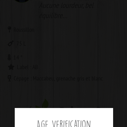
Aucune lourdeur, bel
équilibre…
Roussillon
75
L
14
°
Label :
AB
Cépage :
Maccabeu, grenache gris et blanc
Age Verification