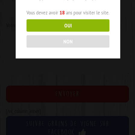
Vous devez avoir
18
ans pour visiter le site.
Votre message
OUI
NON
[/vc_column_inner]
Suivre Grains de Vigne sur
Facebook