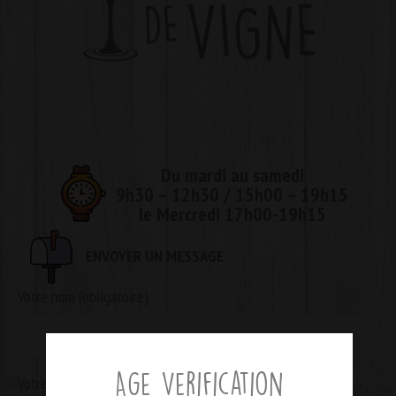
Du mardi au samedi
9h30 – 12h30 / 15h00 – 19h15
le Mercredi 17h00-19h15
ENVOYER UN MESSAGE
Votre nom (obligatoire)
Age Verification
Votre adresse de messagerie (obligatoire)