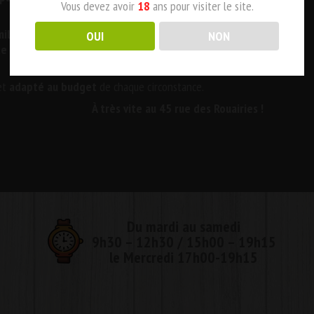
Vous devez avoir
18
ans pour visiter le site.
ille, la bière en pression
ou
vins en cubi
avec
prêt de
OUI
NON
e service
, l’
installation
, avec la reprise des non
 et
adapté au budget
de chaque circonstance.
À très vite au 45 rue des Rouairies !
Du mardi au samedi
9h30 – 12h30 / 15h00 – 19h15
le Mercredi 17h00-19h15