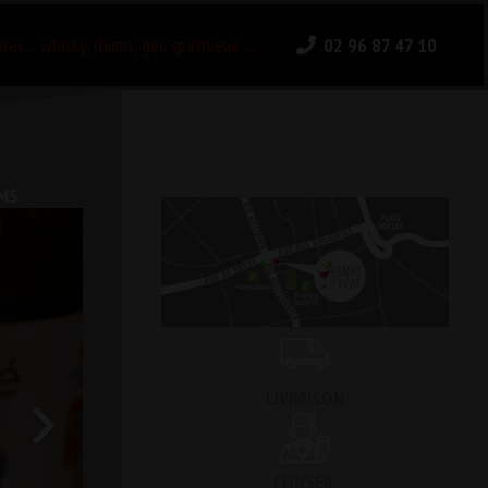
ères… whisky, rhums, gin, spiritueux …
02 96 87 47 10
MS
LIVRAISON
CONSEIL