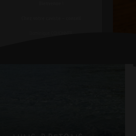
Bienvenue !
Chez votre caviste – conseil
Dominique COHONNER