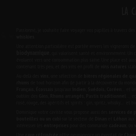
La c
Passionné, je souhaite faire voyager vos papilles à travers d
whiskies
.
Une attention particulière est portée envers les
vignerons de
biodynamique
,
qui valorisent
santé
et
environnement
. Un 
évoluent vers une
consommation plus saine
. Une place est aus
contenant très peu, et des vins en profil de
vins natures
stab
Au-delà des
vins
, une sélection de
bières régionales de qua
rhums
de tout horizon afin de partir à la découverte du monde.
Français
,
Écossais
jusqu’aux
Indien
,
Suédois, Coréen
… et le
oublier des
Gins
,
Rhums arrangés
,
Pastis traditionnel
… ec
rosé, rouge, des apéritifs et spirits : gin, spritz, whisky… et b
Dominique votre caviste vous propose aussi des
services de 
bouteilles ou un cubi
sur le secteur de
Dinan
et
Léhon
aux
intéresser les
entreprises
pour des commande
cadeaux
, ou
Une
cave réfrigérée
offre permanence un éventail de
Cham