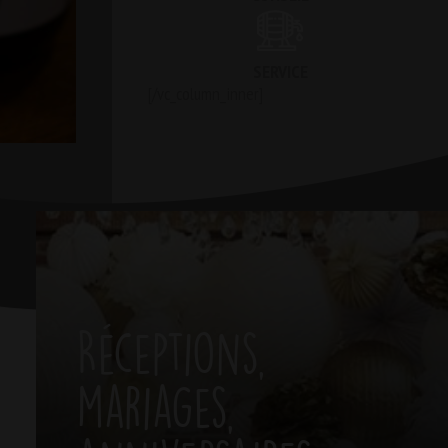
SERVICE
[/vc_column_inner]
Réceptions,
mariages,