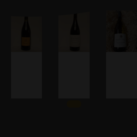
Coups de cœur
BOIS MAYAUD
LES ANNEXES,
SANCERRE
St Nicolas
Les Longues
« Caillottes
de
Vignes
DAUNY
Bourgueil