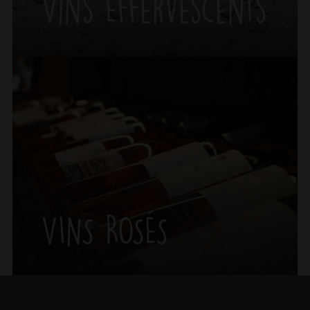
Vins Effervescents
VINS ROSÉS