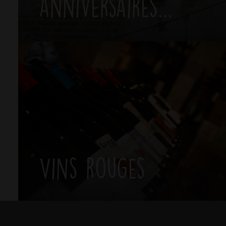
anniversaires…
Vins rouges