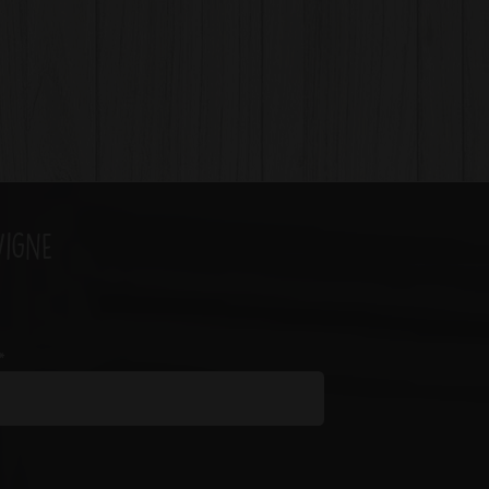
Vigne
*